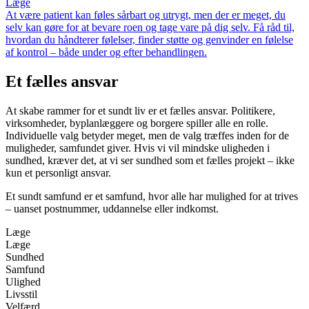
Læge
At være patient kan føles sårbart og utrygt, men der er meget, du
selv kan gøre for at bevare roen og tage vare på dig selv. Få råd til,
hvordan du håndterer følelser, finder støtte og genvinder en følelse
af kontrol – både under og efter behandlingen.
Et fælles ansvar
At skabe rammer for et sundt liv er et fælles ansvar. Politikere,
virksomheder, byplanlæggere og borgere spiller alle en rolle.
Individuelle valg betyder meget, men de valg træffes inden for de
muligheder, samfundet giver. Hvis vi vil mindske uligheden i
sundhed, kræver det, at vi ser sundhed som et fælles projekt – ikke
kun et personligt ansvar.
Et sundt samfund er et samfund, hvor alle har mulighed for at trives
– uanset postnummer, uddannelse eller indkomst.
Læge
Læge
Sundhed
Samfund
Ulighed
Livsstil
Velfærd