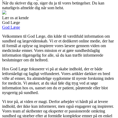
Når du skriver dig op, siger du ja til vores betingelser. Du kan
naturligvis afmelde dig når som helst.
Lær os at kende
God Læge
God Læge
Velkommen til God Læge, din kilde til værdifuld information om
sundhed og lægevidenskab. Vi er et dedikeret online medie, der har
til formål at oplyse og inspirere vores læsere gennem viden om
medicinske emner. Vores mission er at gøre sundhedsfaglig
information tilgængelig for alle, så du kan træffe informerede
beslutninger om dit helbred.
Hos God Læge fokuserer vi på at skabe indhold, der er både
letforståeligt og fagligt velfunderet. Vores artikler dækker en bred
vifte af emner, fra almindelige sygdomme til nyeste forskning inden
for medicin. Vi ønsker, at du skal føle dig tryg ved at søge
information hos os, uanset om du er patient, pårørende eller blot
nysgerrig på sundhed.
Vi tror på, at viden er magt. Derfor arbejder vi hårdt på at levere
indhold, der ikke kun informerer, men også engagerer og inspirerer.
Vores team af skribenter og eksperter er passionerede omkring
sundhed og stræber efter at formidle komplekse emner på en enkel