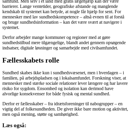
samfund. Men selv i et land med gratis lægehjælp kan der være
barrierer. Lange ventetider, geografiske afstande og manglende
kendskab til systemet kan betyde, at nogle får hjælp for sent. For
mennesker med lav sundhedskompetence – altså evnen til at forstå
og bruge sundhedsinformation – kan det være svært at navigere i
systemet.
Derfor arbejder mange kommuner og regioner med at gøre
sundhedstilbud mere tilgængelige, blandt andet gennem opsøgende
indsatser, digitale løsninger og samarbejde med civilsamfundet.
Fællesskabets rolle
Sundhed skabes ikke kun i sundhedsvæsenet, men i hverdagen – i
familien, på arbejdspladsen og i lokalsamfundet. Forskning viser, at
mennesker med stærke sociale relationer lever længere og har lavere
risiko for sygdom. Ensomhed og isolation kan derimod have
alvorlige konsekvenser for både fysisk og mental sundhed.
Derfor er fællesskaber – fra idrætsforeninger til nabogrupper – en
vigtig del af folkesundheden. De giver ikke bare motion og aktivitet,
men også mening, støtte og samhørighed.
Læs også: