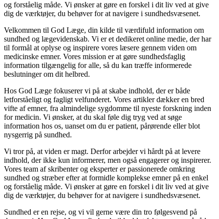
og forståelig måde. Vi ønsker at gøre en forskel i dit liv ved at give
dig de værktøjer, du behøver for at navigere i sundhedsvæsenet.
Velkommen til God Læge, din kilde til værdifuld information om
sundhed og lægevidenskab. Vi er et dedikeret online medie, der har
til formål at oplyse og inspirere vores læsere gennem viden om
medicinske emner. Vores mission er at gøre sundhedsfaglig
information tilgængelig for alle, så du kan træffe informerede
beslutninger om dit helbred.
Hos God Læge fokuserer vi på at skabe indhold, der er både
letforståeligt og fagligt velfunderet. Vores artikler dækker en bred
vifte af emner, fra almindelige sygdomme til nyeste forskning inden
for medicin. Vi ønsker, at du skal føle dig tryg ved at søge
information hos os, uanset om du er patient, pårørende eller blot
nysgerrig på sundhed.
Vi tror på, at viden er magt. Derfor arbejder vi hårdt på at levere
indhold, der ikke kun informerer, men også engagerer og inspirerer.
Vores team af skribenter og eksperter er passionerede omkring
sundhed og stræber efter at formidle komplekse emner på en enkel
og forståelig måde. Vi ønsker at gøre en forskel i dit liv ved at give
dig de værktøjer, du behøver for at navigere i sundhedsvæsenet.
Sundhed er en rejse, og vi vil gerne være din tro følgesvend på