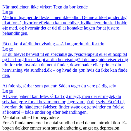
Når medicinen ikke virker: Tegn du bør kende
Læge
Medicin hjælper de fleste – men ikke altid. Denne artikel guider dig
til at forstå, hvorfor effekten kan udeblive, hvilke tegn du skal holde
øje med, og hvornår det er tid til at kontakte lægen for at justere
behandlingen.
Få en kopi af din henvisning – sådan gør du trin for trin
Læge
Er du blevet henvist til en speciallæge, fysioterapeut eller et hospital
og har brug for en kopi af din henvisning? I denne guide viser vi dig
trin for trin, hvordan du nemt finder, downloader eller printer din
henvisning via sundhed.dk – og hvad du gør, hvis du ikke kan finde
den.
At føle sig sårbar som patient: Sådan tager du vare på dig selv
Læge
At være patient kan føles sårbart og utrygt, men der er meget, du
selv kan gøre for at bevare roen og tage vare på dig selv. Få råd til,
hvordan du håndterer følelser, finder støtte og genvinder en følelse
af kontrol – både under og efter behandlingen.
Mental sundhed for begyndere
Forstå fundamenterne i mental sundhed med denne introduktion. E-
bogen dækker emner som stresshåndtering, angst og depression,