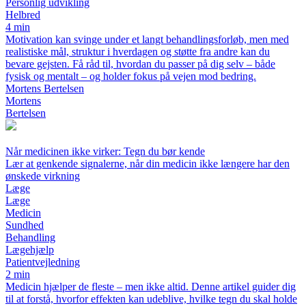
Personlig udvikling
Helbred
4 min
Motivation kan svinge under et langt behandlingsforløb, men med
realistiske mål, struktur i hverdagen og støtte fra andre kan du
bevare gejsten. Få råd til, hvordan du passer på dig selv – både
fysisk og mentalt – og holder fokus på vejen mod bedring.
Mortens Bertelsen
Mortens
Bertelsen
Når medicinen ikke virker: Tegn du bør kende
Lær at genkende signalerne, når din medicin ikke længere har den
ønskede virkning
Læge
Læge
Medicin
Sundhed
Behandling
Lægehjælp
Patientvejledning
2 min
Medicin hjælper de fleste – men ikke altid. Denne artikel guider dig
til at forstå, hvorfor effekten kan udeblive, hvilke tegn du skal holde