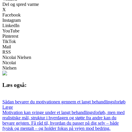
Del og spred varme
X
Facebook
Instagram
LinkedIn
YouTube
Pinterest
TikTok
Mail
RSS
Nicolai Nielsen
Nicolai
Nielsen
Læs også:
Sådan bevarer du motivationen gennem et langt behandlingsforløb
Læge
Motivation kan svinge under et langt behandlingsforløb, men med
realistiske mål, struktur i hverdagen og støtte fra andre kan du
bevare gejsten. Få råd til, hvordan du passer på dig selv – både
fysisk og mentalt – og holder fokus på vejen mod bedring.