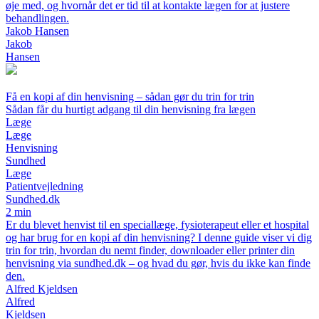
øje med, og hvornår det er tid til at kontakte lægen for at justere
behandlingen.
Jakob Hansen
Jakob
Hansen
Få en kopi af din henvisning – sådan gør du trin for trin
Sådan får du hurtigt adgang til din henvisning fra lægen
Læge
Læge
Henvisning
Sundhed
Læge
Patientvejledning
Sundhed.dk
2 min
Er du blevet henvist til en speciallæge, fysioterapeut eller et hospital
og har brug for en kopi af din henvisning? I denne guide viser vi dig
trin for trin, hvordan du nemt finder, downloader eller printer din
henvisning via sundhed.dk – og hvad du gør, hvis du ikke kan finde
den.
Alfred Kjeldsen
Alfred
Kjeldsen