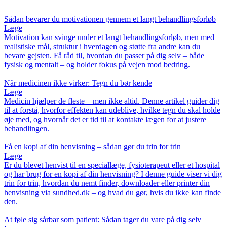
Sådan bevarer du motivationen gennem et langt behandlingsforløb
Læge
Motivation kan svinge under et langt behandlingsforløb, men med
realistiske mål, struktur i hverdagen og støtte fra andre kan du
bevare gejsten. Få råd til, hvordan du passer på dig selv – både
fysisk og mentalt – og holder fokus på vejen mod bedring.
Når medicinen ikke virker: Tegn du bør kende
Læge
Medicin hjælper de fleste – men ikke altid. Denne artikel guider dig
til at forstå, hvorfor effekten kan udeblive, hvilke tegn du skal holde
øje med, og hvornår det er tid til at kontakte lægen for at justere
behandlingen.
Få en kopi af din henvisning – sådan gør du trin for trin
Læge
Er du blevet henvist til en speciallæge, fysioterapeut eller et hospital
og har brug for en kopi af din henvisning? I denne guide viser vi dig
trin for trin, hvordan du nemt finder, downloader eller printer din
henvisning via sundhed.dk – og hvad du gør, hvis du ikke kan finde
den.
At føle sig sårbar som patient: Sådan tager du vare på dig selv