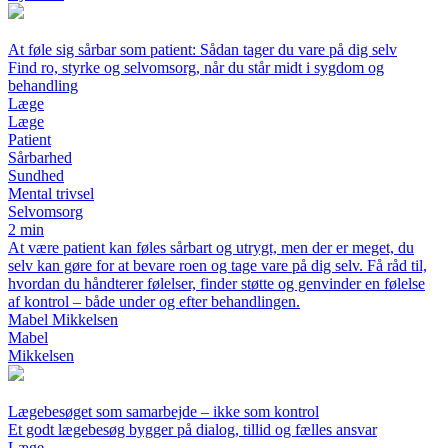
At føle sig sårbar som patient: Sådan tager du vare på dig selv
Find ro, styrke og selvomsorg, når du står midt i sygdom og
behandling
Læge
Læge
Patient
Sårbarhed
Sundhed
Mental trivsel
Selvomsorg
2 min
At være patient kan føles sårbart og utrygt, men der er meget, du
selv kan gøre for at bevare roen og tage vare på dig selv. Få råd til,
hvordan du håndterer følelser, finder støtte og genvinder en følelse
af kontrol – både under og efter behandlingen.
Mabel Mikkelsen
Mabel
Mikkelsen
Lægebesøget som samarbejde – ikke som kontrol
Et godt lægebesøg bygger på dialog, tillid og fælles ansvar
Læge