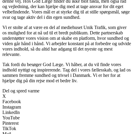
denne vej. Hos God Læge finder du ikke blot fakta, men også råd
og vejledning, der kan hjælpe dig med at tage ansvar for dit eget
velbefindende. Vores mål er at styrke dig til at stille spørgsmål, søge
svar og tage aktiv del i din egen sundhed.
Vi er stolte af at være en del af mediehuset Unik Trafik, som giver
os mulighed for at nå ud til et bredt publikum. Dette partnerskab
understøtter vores vision om at skabe en platform, hvor sundhed og
viden går hånd i hånd. Vi arbejder konstant på at forbedre og udvide
vores indhold, så du altid har adgang til det nyeste og mest
relevante.
Tak fordi du besøger God Læge. Vi håber, at du vil finde vores
indhold nyttigt og inspirerende. Tag del i vores fællesskab, og lad os
sammen fremme sundhed og trivsel i Danmark. Vi er her for at
hjælpe dig på din rejse mod et bedre liv.
Del og spred varme
X
Facebook
Instagram
LinkedIn
YouTube
Pinterest
TikTok
Mail