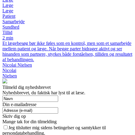
Læge
Læge
Patient
Samarbejde
Sundhed
Tillid
2 min
Et lægebesøg bør ikke føles som en kontrol, men som et samarbejde
mellem patient og læge. Når begge parter bidrager aktivt og ser
hinanden som partnere, styrkes både forståelsen, tilliden og resultatet
af behandlingen.
Nicolai Nielsen
Nicolai
Nielsen
Tilmeld dig nyhedsbrevet
Nyhedsbrevet, du faktisk har lyst til at læse.
Din e-mailadresse
Skriv dig op
Mange tak for din tilmelding
Jeg tilslutter mig sidens betingelser og samtykker til
persondatabehandling.