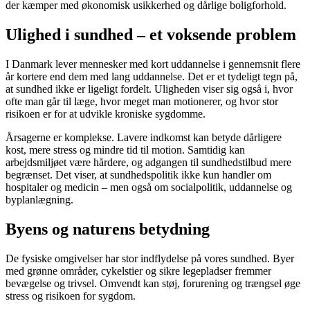
der kæmper med økonomisk usikkerhed og dårlige boligforhold.
Ulighed i sundhed – et voksende problem
I Danmark lever mennesker med kort uddannelse i gennemsnit flere
år kortere end dem med lang uddannelse. Det er et tydeligt tegn på,
at sundhed ikke er ligeligt fordelt. Uligheden viser sig også i, hvor
ofte man går til læge, hvor meget man motionerer, og hvor stor
risikoen er for at udvikle kroniske sygdomme.
Årsagerne er komplekse. Lavere indkomst kan betyde dårligere
kost, mere stress og mindre tid til motion. Samtidig kan
arbejdsmiljøet være hårdere, og adgangen til sundhedstilbud mere
begrænset. Det viser, at sundhedspolitik ikke kun handler om
hospitaler og medicin – men også om socialpolitik, uddannelse og
byplanlægning.
Byens og naturens betydning
De fysiske omgivelser har stor indflydelse på vores sundhed. Byer
med grønne områder, cykelstier og sikre legepladser fremmer
bevægelse og trivsel. Omvendt kan støj, forurening og trængsel øge
stress og risikoen for sygdom.