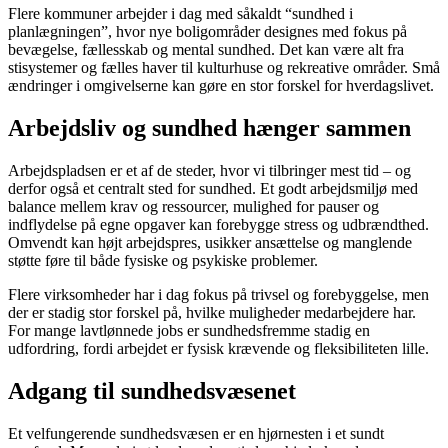
Flere kommuner arbejder i dag med såkaldt “sundhed i
planlægningen”, hvor nye boligområder designes med fokus på
bevægelse, fællesskab og mental sundhed. Det kan være alt fra
stisystemer og fælles haver til kulturhuse og rekreative områder. Små
ændringer i omgivelserne kan gøre en stor forskel for hverdagslivet.
Arbejdsliv og sundhed hænger sammen
Arbejdspladsen er et af de steder, hvor vi tilbringer mest tid – og
derfor også et centralt sted for sundhed. Et godt arbejdsmiljø med
balance mellem krav og ressourcer, mulighed for pauser og
indflydelse på egne opgaver kan forebygge stress og udbrændthed.
Omvendt kan højt arbejdspres, usikker ansættelse og manglende
støtte føre til både fysiske og psykiske problemer.
Flere virksomheder har i dag fokus på trivsel og forebyggelse, men
der er stadig stor forskel på, hvilke muligheder medarbejdere har.
For mange lavtlønnede jobs er sundhedsfremme stadig en
udfordring, fordi arbejdet er fysisk krævende og fleksibiliteten lille.
Adgang til sundhedsvæsenet
Et velfungerende sundhedsvæsen er en hjørnesten i et sundt