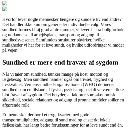
Hvorfor lever nogle mennesker længere og sundere liv end andre?
Det handler ikke kun om gener eller individuelle valg. Vores
sundhed formes i høj grad af de rammer, vi lever i – fra boligforhold
og uddannelse til arbejdsplads, transport og adgang til
sundhedsvæsenet. Samfundets strukturer påvirker, hvilke
muligheder vi har for at leve sundt, og hvilke udfordringer vi møder
på vejen.
Sundhed er mere end fravær af sygdom
Når vi taler om sundhed, tænker mange på kost, motion og
lægebesøg. Men sundhed handler også om trivsel, tryghed og
livskvalitet. Verdenssundhedsorganisationen (WHO) definerer
sundhed som en tilstand af fysisk, psykisk og socialt velvære – ikke
blot fravær af sygdom. Det betyder, at faktorer som økonomisk
sikkerhed, sociale relationer og adgang til grønne områder spiller en
afgørende rolle.
Et menneske, der bor i et trygt kvarter med gode
transportmuligheder, adgang til sund mad og et stærkt lokalt
fællesskab, har langt bedre forudsætninger for at leve sundt end én,