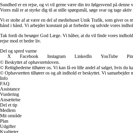
Sundhed er en rejse, og vi vil gerne være din tro følgesvend på denne 
Vores mål er at styrke dig til at stille spørgsmål, søge svar og tage akti
Vi er stolte af at være en del af mediehuset Unik Trafik, som giver os 
hånd i hånd. Vi arbejder konstant på at forbedre og udvide vores indhold
Tak fordi du besøger God Læge. Vi håber, at du vil finde vores indhold
rejse mod et bedre liv.
Del og spred varme
X
Facebook
Instagram
LinkedIn
YouTube
Pin
© Beskyttet af ophavsretsloven.
© Rettighederne tilhører os. Vi kan få en lille andel af salget, hvis du
© Ophavsretten tilhører os og alt indhold er beskyttet. Vi samarbejder 
Info
FAQ
Assistance
Vurdering
Ansættelse
Del et tip
Medlem
Mit område
Plan
Udgifter
Kvaliteter