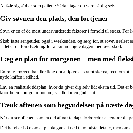
At føle sig sårbar som patient: Sådan tager du vare på dig selv
Giv søvnen den plads, den fortjener
Søvn er en af de mest undervurderede faktorer i forhold til stress. For li
Skab faste sengetider, også i weekenden, og sørg for, at soveværelset e
– det er en forudsætning for at kunne møde dagen med overskud.
Læg en plan for morgenen – men med fleksib
En rolig morgen handler ikke om at følge et stramt skema, men om at have
nyde kaffen i stilhed.
Lav en realistisk tidsplan, hvor du giver dig selv lidt ekstra tid. Det 
koordinere morgenrutinerne, så alle får en god start.
Tænk aftenen som begyndelsen på næste da
Når du ser aftenen som en del af næste dags forberedelse, ændrer du pers
Det handler ikke om at planlægge alt ned til mindste detalje, men om at s