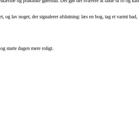
 skærme og praktiske gøremål. Det gør det sværere at falde til ro og kan
t, og lav noget, der signalerer afslutning: læs en bog, tag et varmt bad,
og starte dagen mere roligt.