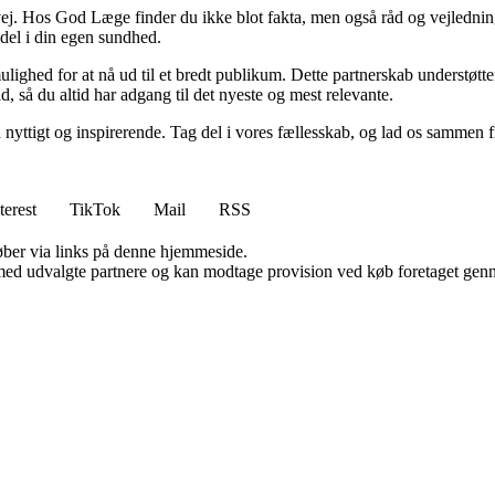
vej. Hos God Læge finder du ikke blot fakta, men også råd og vejledning
v del i din egen sundhed.
mulighed for at nå ud til et bredt publikum. Dette partnerskab understøt
, så du altid har adgang til det nyeste og mest relevante.
 nyttigt og inspirerende. Tag del i vores fællesskab, og lad os sammen 
terest
TikTok
Mail
RSS
 køber via links på denne hjemmeside.
med udvalgte partnere og kan modtage provision ved køb foretaget gennem