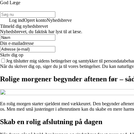
God Læge
Log ind
Opret konto
Nyhedsbreve
Tilmeld dig nyhedsbrevet
Nyhedsbrevet, du faktisk har lyst til at læse.
Din e-mailadresse
Skriv dig op
Jeg tilslutter mig sidens betingelser og samtykker til persondatabeha
Når du skriver dig op, siger du ja til vores betingelser. Du kan naturlig
Rolige morgener begynder aftenen før – såd
En rolig morgen starter sjældent med vækkeuret. Den begynder aftenen f
os. Men med små justeringer i aftenrutinen kan du skabe en mere harmon
Skab en rolig afslutning på dagen