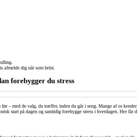
ndling.
vis afmelde dig når som helst.
an forebygger du stress
ør – med de valg, du træffer, inden du går i seng. Mange af os kender f
isk start på dagen og samtidig forebygge stress i hverdagen. Her får du