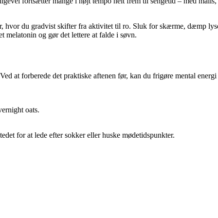
igevel fortsætter mange i højt tempo helt frem til sengetid – med mails,
 hvor du gradvist skifter fra aktivitet til ro. Sluk for skærme, dæmp lyse
melatonin og gør det lettere at falde i søvn.
ed at forberede det praktiske aftenen før, kan du frigøre mental energi 
ernight oats.
edet for at lede efter sokker eller huske mødetidspunkter.