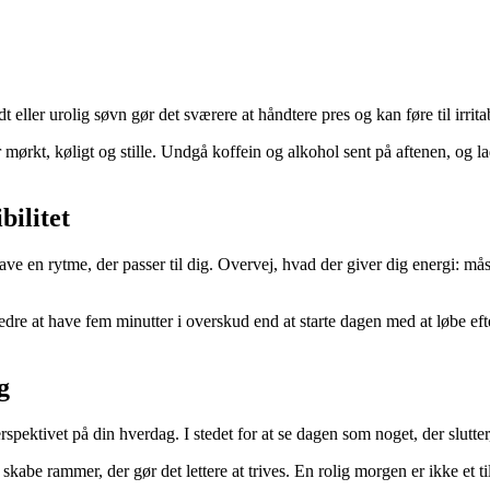
dt eller urolig søvn gør det sværere at håndtere pres og kan føre til irri
r mørkt, køligt og stille. Undgå koffein og alkohol sent på aftenen, og 
ilitet
 en rytme, der passer til dig. Overvej, hvad der giver dig energi: måske 
er bedre at have fem minutter i overskud end at starte dagen med at løbe
g
pektivet på din hverdag. I stedet for at se dagen som noget, der slutter,
kabe rammer, der gør det lettere at trives. En rolig morgen er ikke et til