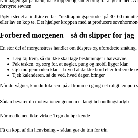
Når dagen går på hæld, har kroppen og sindet brug for at geare ned. All
forstyrre søvnen.
Prøv i stedet at indføre en fast “nedtrapningsperiode” på 30–60 minutter,
eller lav en kop te. Det hjælper kroppen med at producere søvnhormonet 
Forbered morgenen – så du slipper for jag
En stor del af morgenstress handler om tidspres og uforudsete småting. V
Læg tøj frem, så du ikke skal tage beslutninger i halvsøvne.
Pak tasken, og sørg for, at nøgler, pung og mobil ligger klar.
Gør morgenmaden klar – fx ved at dække bord eller forberede ov
Tjek kalenderen, så du ved, hvad dagen bringer.
Når du vågner, kan du fokusere på at komme i gang i et roligt tempo i st
Sådan bevarer du motivationen gennem et langt behandlingsforløb
Når medicinen ikke virker: Tegn du bør kende
Få en kopi af din henvisning – sådan gør du trin for trin